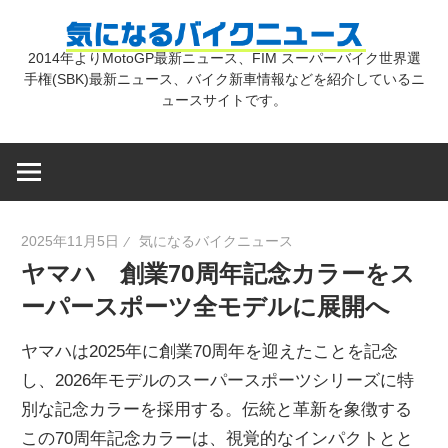
コ
気
ン
2014年よりMotoGP最新ニュース、FIM スーパーバイク世界選
テ
手権(SBK)最新ニュース、バイク新車情報などを紹介しているニ
に
ン
ュースサイトです。
ツ
な
へ
ス
キ
る
2025年11月5日
気になるバイクニュース
ッ
ヤマハ 創業70周年記念カラーをス
プ
バ
ーパースポーツ全モデルに展開へ
イ
ヤマハは2025年に創業70周年を迎えたことを記念
し、2026年モデルのスーパースポーツシリーズに特
ク
別な記念カラーを採用する。伝統と革新を象徴する
この70周年記念カラーは、視覚的なインパクトとと