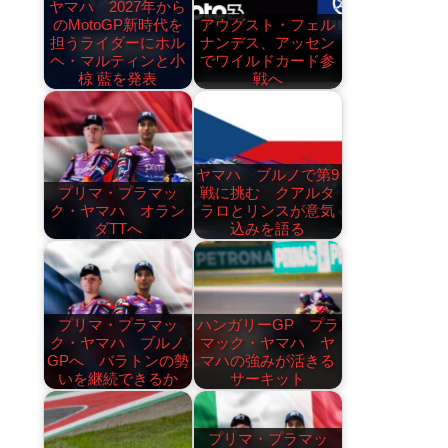
ヤマハ 2027年から
のMotoGP新時代を
アウグスト・フェル
担うライダーにホル
ナンデス、アッセン
ヘ・マルティンと小
でワイルドカード参
椋 藍を発表
戦へ
ヤマハ ブルノで第9
プリマ・プラマッ
戦に挑む クアルタ
ク・ヤマハ オラン
ラロとリンスが意気
ダTTへ
込みを語る
プリマ・プラマッ
ハンガリーGP プラ
ク・ヤマハ ブルノ
マック・ヤマハ ヤ
GPへ バラトンの勢
マハの強みが活きる
いを継続できるか
サーキット
プリマ・プラマッ