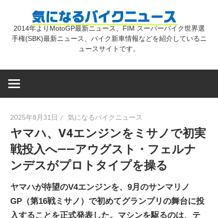
コ
気
ン
2014年よりMotoGP最新ニュース、FIM スーパーバイク世界選
テ
手権(SBK)最新ニュース、バイク新車情報などを紹介しているニ
に
ン
ュースサイトです。
ツ
な
へ
ス
キ
る
2025年8月31日
気になるバイクニュース
ッ
ヤマハ、V4エンジンをミサノで初実
プ
バ
戦投入へ――アウグスト・フェルナ
ンデスがプロトタイプを操る
イ
ヤマハが待望のV4エンジンを、9月のサンマリノ
ク
GP（第16戦ミサノ）で初めてグランプリの舞台に投
入することを正式発表した。マシンを駆るのは、テ