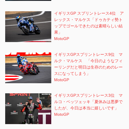
イギリスGP スプリントレース4位 ア
レックス・マルケス「ドゥカティ勢ト
ップでゴールできたのは素晴らしい結
果」
MotoGP
イギリスGPスプリントレース9位 マ
ルク・マルケス 「今日のようなフィ
ーリングだと明日は生存のためのレー
スになってしまう」
MotoGP
イギリスGPスプリントレース3位 マ
ルコ・ベッツェッキ「夏休みは悪夢で
したが、今日は本当に嬉しいです」
MotoGP