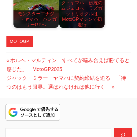
ク・ヤマハ 伝統の
ムジェロへ ラズガ
モンスターエナジ
ットリオグルは
ー・ヤマハ ハンガ
MotoGPマシンで初
リーGPへ
走行
MOTOGP
投
前
ホルヘ・マルティン「すべてが噛み合えば勝てると
の
感じた」 MotoGP2025
稿
次
投
ジャック・ミラー ヤマハに契約締結を迫る 「待
ナ
の
稿:
つのはもう限界。選ばれなければ他に行く」
ビ
投
稿:
ゲ
ー
シ
検索