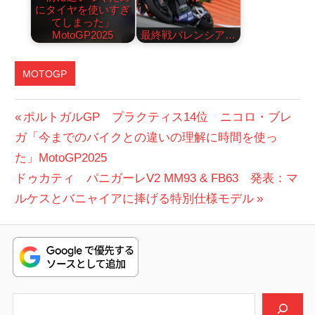
にタイヤを使いすぎ
てしまった」
MotoGP2025
最終戦バレンシア…
MOTOGP
投
前
ポルトガルGP プラクティス14位 ニコロ・ブレ
の
ガ「今までのバイクとの違いの理解に時間を使っ
稿
投
た」MotoGP2025
ナ
次
稿:
ドゥカティ パニガーレV2 MM93 & FB63 発表：マ
ビ
の
ルケスとバニャイアに捧げる特別仕様モデル
投
ゲ
稿:
ー
シ
検索
ョ