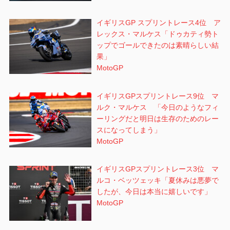
イギリスGP スプリントレース4位 ア
レックス・マルケス「ドゥカティ勢ト
ップでゴールできたのは素晴らしい結
果」
MotoGP
イギリスGPスプリントレース9位 マ
ルク・マルケス 「今日のようなフィ
ーリングだと明日は生存のためのレー
スになってしまう」
MotoGP
イギリスGPスプリントレース3位 マ
ルコ・ベッツェッキ「夏休みは悪夢で
したが、今日は本当に嬉しいです」
MotoGP