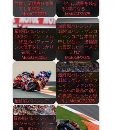
性能と環境責任を両
「今年は結果を残せ
立し最終章へ
る1年になる」
MotoGP2025
MotoGP2025
最終戦バレンシア
最終戦バレンシア
12位ヨハン・ザルコ
13位ジョアン・ミル
「ペッコには本当に
「終盤のパフォーマ
申し訳ない、接触後
ンス低下をしっかり
は安定したペースで
確認したい」
走れた」
MotoGP2025
MotoGP2025
最終戦バレンシア
11位ミゲル・オリヴ
ェイラ「ファンやチ
ームへの最高の別れ
の挨拶になったと思
最終戦バレンシア…
う」MotoGP2025
最終戦バレンシア 9
位ジャック・ミラー
「前に追いつくため