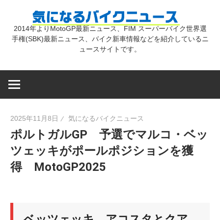
コ
気
ン
2014年よりMotoGP最新ニュース、FIM スーパーバイク世界選
テ
手権(SBK)最新ニュース、バイク新車情報などを紹介しているニ
に
ン
ュースサイトです。
ツ
な
へ
ス
キ
る
2025年11月8日
気になるバイクニュース
ッ
ポルトガルGP 予選でマルコ・ベッ
プ
バ
ツェッキがポールポジションを獲
得 MotoGP2025
イ
ク
ベッツェッキ、アコスタとクア